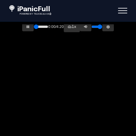
🍭 iPanicFull
POWERED BY TELECÉLULA IA🤖
Como Usar o site!
1x
pause
speed
volume_up
settings
0:00
/
4:20