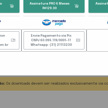
Pagar via Mercado Pago
no
Assinatura PRO 6 Meses
Assinat
R$129,00
Chave PIX CNPJ: 60.095.119/0001-17
ion
Envie Pagamento via Pix
CNPJ 60.095.119/0001-17
ENVIAR COMPROVANTE WHATSAPP
om.br
Whatsapp: (31) 21113230
Cadastrar
Recuperar Senha
ão:
Os downloads devem ser realizados exclusivamente via c