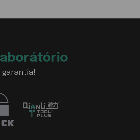
Laborátório
 garantia!