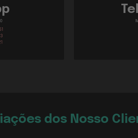
pp
Te
00
M
61
13
21
liações dos Nosso Clie