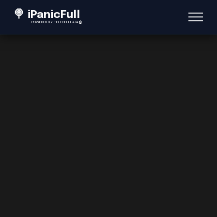
🍭 iPanicFull
POWERED BY TELECÉLULA IA🤖