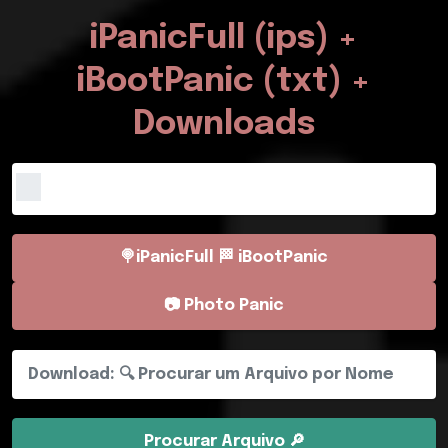
iPanicFull (ips) +
iBootPanic (txt) +
Downloads
🍭iPanicFull 🏁 iBootPanic
📷 Photo Panic
Procurar Arquivo 🔎